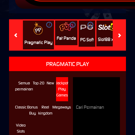
i
i
i
i
i
Facha
Fat Panda
Slot88 x PP
PG Soft
Pragmatic Play
PRAGMATIC PLAY
Semua
Top 20
New
Jackpot
permainan
Play
Games
Classic
Bonus
Reel
Megaways
Buy
kingdom
Video
Slots