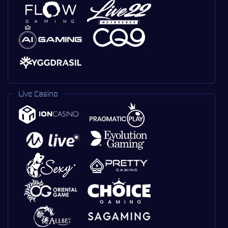
Live Casino