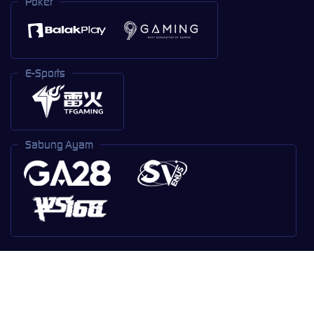
Poker
E-Sports
Sabung Ayam