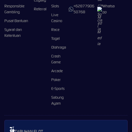
Loyalty
Responsible
Slots
+62877906
Whatsa
Referral
Gambling
50768
pp
Live
Pusat Bantuan
Casino
Syarat dan
Race
Ketentuan
Togel
Olahraga
Crash
Game
Arcade
Poker
E-Sports
Sabung
Ayam
TARUHAN SLOT