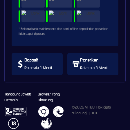
* Selama bank maintenance dan bank offline deposit dan penarikan
tidak dapat diproses
Deposit
Penarikan
Rata-rata 1 Menit
Rata-rata 3 Menit
Tanggung Jawab
Browser Yang
Bermain
Didukung
©2026 VIT88. Hak cipta
dilindungi | 18+