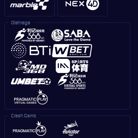
Olahraga
Crash Game