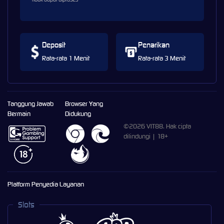
Deposit
Penarikan
Rata-rata 1 Menit
Rata-rata 3 Menit
Tanggung Jawab
Browser Yang
Bermain
Didukung
©2026 VIT88. Hak cipta
dilindungi | 18+
Platform Penyedia Layanan
Slots