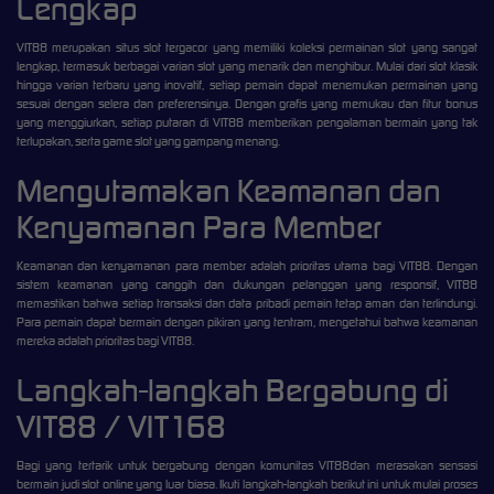
Lengkap
VIT88 merupakan situs slot tergacor yang memiliki koleksi permainan slot yang sangat
lengkap, termasuk berbagai varian slot yang menarik dan menghibur. Mulai dari slot klasik
hingga varian terbaru yang inovatif, setiap pemain dapat menemukan permainan yang
sesuai dengan selera dan preferensinya. Dengan grafis yang memukau dan fitur bonus
yang menggiurkan, setiap putaran di VIT88 memberikan pengalaman bermain yang tak
terlupakan, serta game slot yang gampang menang.
Mengutamakan Keamanan dan
Kenyamanan Para Member
Keamanan dan kenyamanan para member adalah prioritas utama bagi VIT88. Dengan
sistem keamanan yang canggih dan dukungan pelanggan yang responsif, VIT88
memastikan bahwa setiap transaksi dan data pribadi pemain tetap aman dan terlindungi.
Para pemain dapat bermain dengan pikiran yang tentram, mengetahui bahwa keamanan
mereka adalah prioritas bagi VIT88.
Langkah-langkah Bergabung di
VIT88 / VIT168
Bagi yang tertarik untuk bergabung dengan komunitas VIT88dan merasakan sensasi
bermain judi slot online yang luar biasa. Ikuti langkah-langkah berikut ini untuk mulai proses