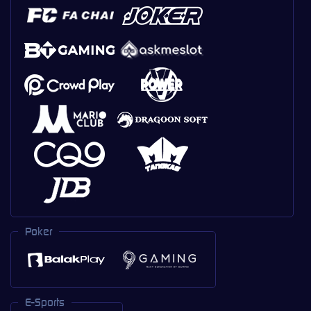
Poker
E-Sports