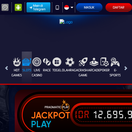
Main di
MASUK
DAFTAR
Telegram
HOT
SLOTS
LIVE
RACE
TOGEL
OLAHRAGA
CRASH
ARCADE
POKER
E-
SABUN
GAMES
CASINO
GAME
SPORTS
AYAM
IDR
12,695,
JACKPOT
PLAY