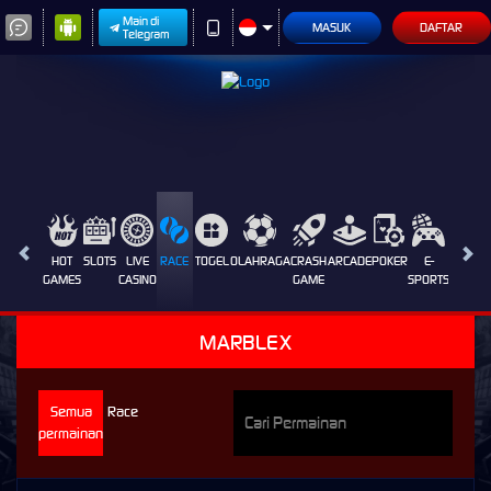
Main di
MASUK
DAFTAR
Telegram
HOT
SLOTS
LIVE
RACE
TOGEL
OLAHRAGA
CRASH
ARCADE
POKER
E-
SABUN
GAMES
CASINO
GAME
SPORTS
AYAM
MARBLEX
Semua
Race
permainan