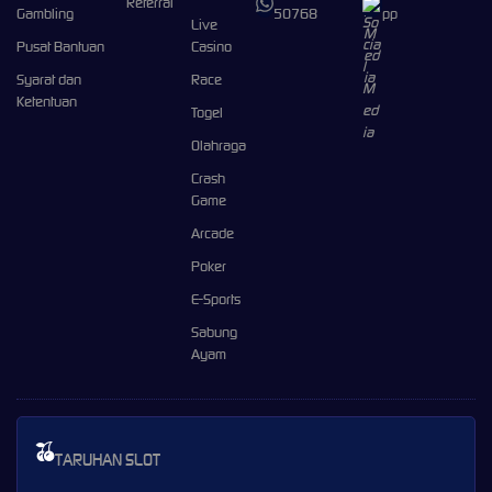
Referral
Gambling
50768
pp
Live
Pusat Bantuan
Casino
Syarat dan
Race
Ketentuan
Togel
Olahraga
Crash
Game
Arcade
Poker
E-Sports
Sabung
Ayam
TARUHAN SLOT