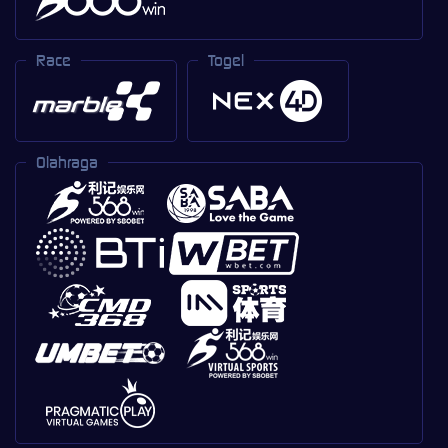
Race
Togel
Olahraga