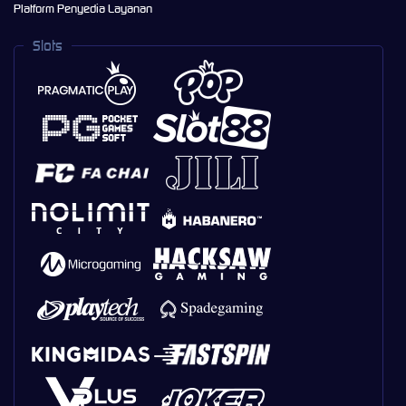
Platform Penyedia Layanan
Slots