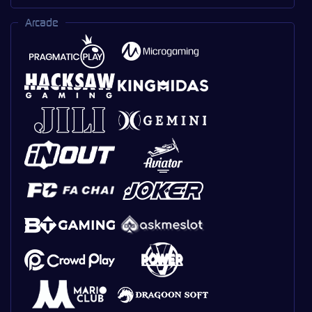
Arcade