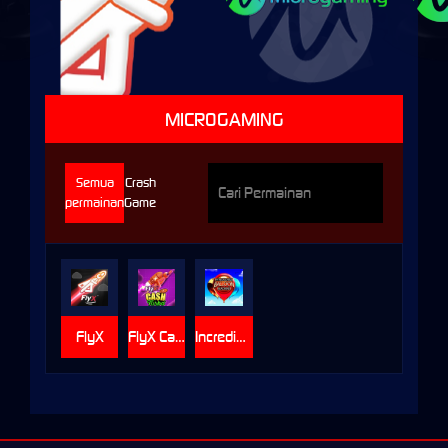
MICROGAMING
Semua
Crash
permainan
Game
FlyX
FlyX Cash Turbo
Incredible Balloon Machine