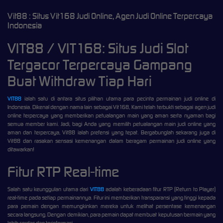
Vit88 : Situs Vit168 Judi Online, Agen Judi Online Terpercaya
Indonesia
VIT88 / VIT168: Situs Judi Slot
Tergacor Terpercaya Gampang
Buat Withdraw Tiap Hari
VIT88
ialah satu di antara situs pilihan utama para pecinta permainan judi online di
Indonesia. Dikenal dengan nama lain sebagai Vit168, Kami telah terbukti sebagai agen judi
online terpercaya yang memberikan petualangan main yang aman serta nyaman bagi
semua member kami. Jadi, bagi Anda yang memilih petualangan main judi online yang
aman dan terpercaya, Vit88 ialah prefensi yang tepat. Bergabunglah sekarang juga di
Vit88 dan rasakan sensasi kemenangan dalam beragam permainan judi online yang
ditawarkan!
Fitur RTP Real-time
Salah satu keunggulan utama dari
VIT88
adalah keberadaan fitur RTP (Return to Player)
real-time pada setiap permainannya. Fitur ini memberikan transparansi yang tinggi kepada
para pemain dengan memungkinkan mereka untuk melihat persentase kemenangan
secara langsung. Dengan demikian, para pemain dapat membuat keputusan bermain yang
lebih cerdas dan terinformasi.