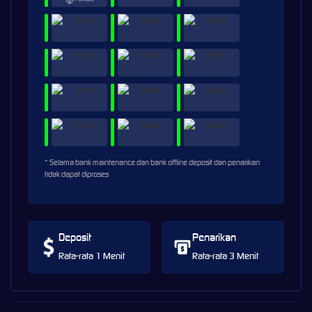
* Selama bank maintenance dan bank offline deposit dan penarikan
tidak dapat diproses
Deposit
Penarikan
Rata-rata 1 Menit
Rata-rata 3 Menit