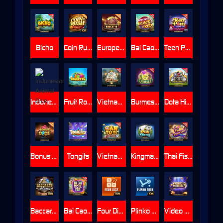
Bicho
Coin Rush Deluxe
European Roulette
Bai Cao Black & Red
Teen Patti Versus
Indonesian Animal Dice
Fruit Roulette
Vietnam Fish Prawn Crab
Burmese 6 Animals
Dota Hi-Lo
Bonus Dice
Tongits
Vietnam Rock Paper Scissors
Kingmaker Pok Deng
Thai Fish Prawn Crab GO!
Baccarat: Multi
Bai Cao Mystic Four
Four Dice
Plinko Rush
Video Poker