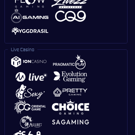
Live Casino