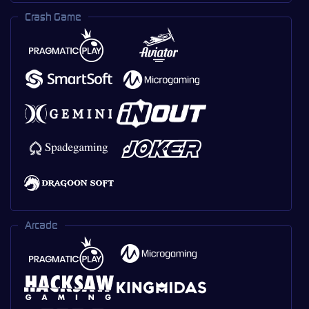
Crash Game
Arcade