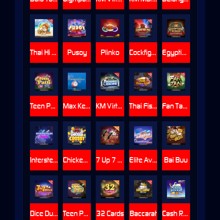
Thai Hi Lo 2
Pusoy
Plinko
Cockfighting Arena
Egyptian Mines
Teen Patti Blitz
Max Keno
KM Virtual Treadmill Racing
Thai Fish Prawn Crab
Fan Tan Classic
Interstellar Run
Chicken Crossy
7 Up 7 Down Rush
Elite Aviator Club
Bai Buu
Dice Duet
Teen Patti
32 Cards
Baccarat
Cash Rocket