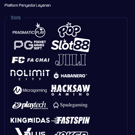
Platform Penyedia Layanan
Slots