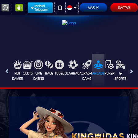
Main di
MASUK
DAFTAR
Telegram
HOT
SLOTS
LIVE
RACE
TOGEL
OLAHRAGA
CRASH
ARCADE
POKER
E-
SABUN
GAMES
CASINO
GAME
SPORTS
AYAM