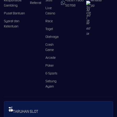
Responsible
Slots
+62877906
Whatsa
Referral
Gambling
50768
pp
Live
Pusat Bantuan
Casino
Syarat dan
Race
Ketentuan
Togel
Olahraga
Crash
Game
Arcade
Poker
E-Sports
Sabung
Ayam
TARUHAN SLOT