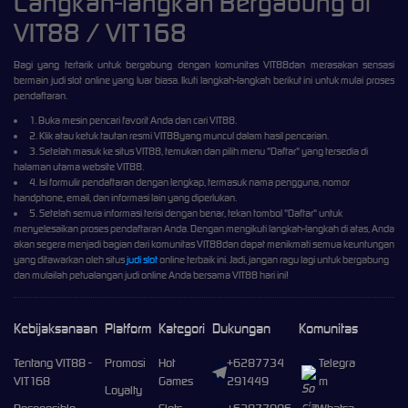
Langkah-langkah Bergabung di
VIT88 / VIT168
Bagi yang tertarik untuk bergabung dengan komunitas VIT88dan merasakan sensasi
bermain judi slot online yang luar biasa. Ikuti langkah-langkah berikut ini untuk mulai proses
pendaftaran.
1. Buka mesin pencari favorit Anda dan cari VIT88.
2. Klik atau ketuk tautan resmi VIT88yang muncul dalam hasil pencarian.
3. Setelah masuk ke situs VIT88, temukan dan pilih menu "Daftar" yang tersedia di
halaman utama website VIT88.
4. Isi formulir pendaftaran dengan lengkap, termasuk nama pengguna, nomor
handphone, email, dan informasi lain yang diperlukan.
5. Setelah semua informasi terisi dengan benar, tekan tombol "Daftar" untuk
menyelesaikan proses pendaftaran Anda. Dengan mengikuti langkah-langkah di atas, Anda
akan segera menjadi bagian dari komunitas VIT88dan dapat menikmati semua keuntungan
yang ditawarkan oleh situs
judi slot
online terbaik ini. Jadi, jangan ragu lagi untuk bergabung
dan mulailah petualangan judi online Anda bersama VIT88 hari ini!
Kebijaksanaan
Platform
Kategori
Dukungan
Komunitas
Tentang VIT88 -
Promosi
Hot
+6287734
Telegra
VIT168
Games
291449
m
Loyalty