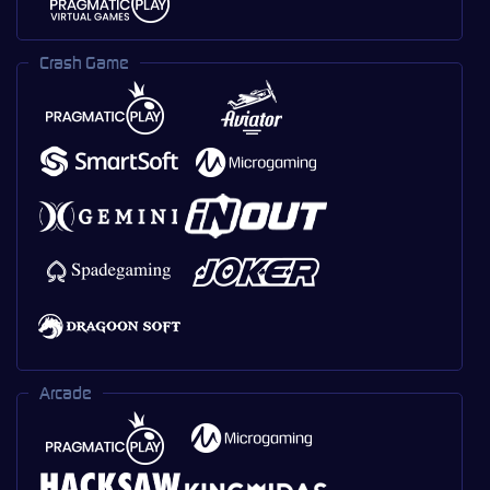
Crash Game
Arcade