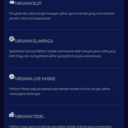
TARUHAN SLOT
Penyedia slot online dengan beragam pilihan game menarik yang memudahkan
pemain untuk mencapai jackpot
TARUHAN OLAHRAGA
Sportsbook Gaming Platform Terbaik menawarkan lebih banyak game, odds yang
lebih tinggi, dan menyediakan pilihan yang lebih banyak untuk pemain.
TARUHAN LIVE KASINO
Platform Pilihan bagi perusahaan-perusahaan terbaik di dunia, dengan pilihan
variasi game terbanyak
TARUHAN TOGEL
Platform togel yang menarik dari perusahan terbaik di dunia yang menawarkan