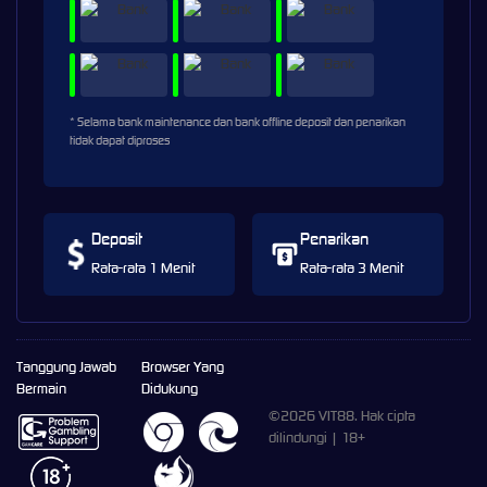
* Selama bank maintenance dan bank offline deposit dan penarikan
tidak dapat diproses
Deposit
Penarikan
Rata-rata 1 Menit
Rata-rata 3 Menit
Tanggung Jawab
Browser Yang
Bermain
Didukung
©2026 VIT88. Hak cipta
dilindungi | 18+