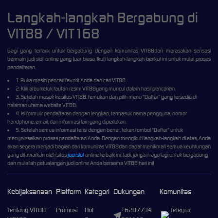
Langkah-langkah Bergabung di
VIT88 / VIT168
Bagi yang tertarik untuk bergabung dengan komunitas VIT88dan merasakan sensasi
bermain judi slot online yang luar biasa. Ikuti langkah-langkah berikut ini untuk mulai proses
pendaftaran.
1. Buka mesin pencari favorit Anda dan cari VIT88.
2. Klik atau ketuk tautan resmi VIT88yang muncul dalam hasil pencarian.
3. Setelah masuk ke situs VIT88, temukan dan pilih menu "Daftar" yang tersedia di
halaman utama website VIT88.
4. Isi formulir pendaftaran dengan lengkap, termasuk nama pengguna, nomor
handphone, email, dan informasi lain yang diperlukan.
5. Setelah semua informasi terisi dengan benar, tekan tombol "Daftar" untuk
menyelesaikan proses pendaftaran Anda. Dengan mengikuti langkah-langkah di atas, Anda
akan segera menjadi bagian dari komunitas VIT88dan dapat menikmati semua keuntungan
yang ditawarkan oleh situs
judi slot
online terbaik ini. Jadi, jangan ragu lagi untuk bergabung
dan mulailah petualangan judi online Anda bersama VIT88 hari ini!
Kebijaksanaan
Platform
Kategori
Dukungan
Komunitas
Tentang VIT88 -
Promosi
Hot
+6287734
Telegra