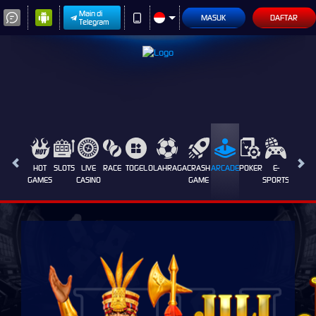
Main di
MASUK
DAFTAR
Telegram
HOT
SLOTS
LIVE
RACE
TOGEL
OLAHRAGA
CRASH
ARCADE
POKER
E-
SABUN
GAMES
CASINO
GAME
SPORTS
AYAM