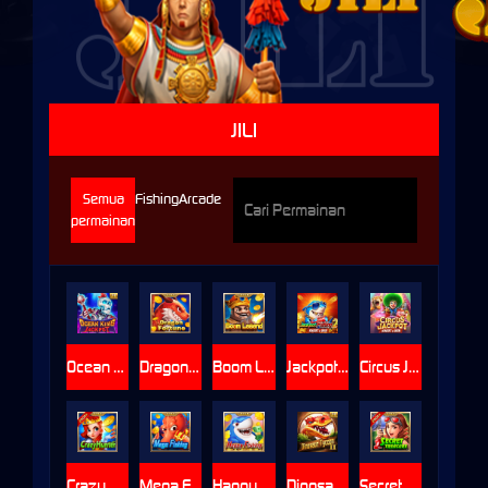
JILI
Semua
Fishing
Arcade
permainan
Ocean King Jackpot
Dragon Fortune
Boom Legend
Jackpot Fishing 2
Circus Jackpot
Crazy Hunter
Mega Fishing
Happy Fishing
Dinosaur Tycoon II
Secret Treasure