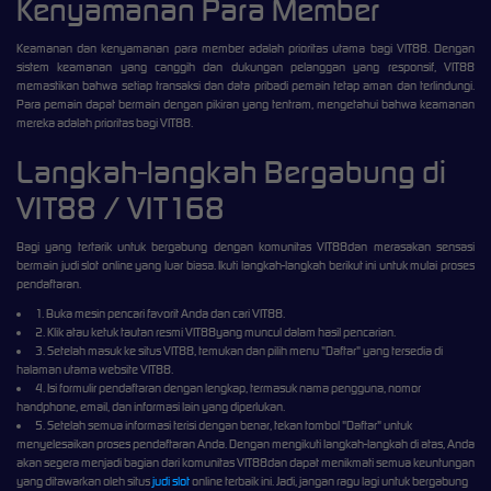
Kenyamanan Para Member
Keamanan dan kenyamanan para member adalah prioritas utama bagi VIT88. Dengan
sistem keamanan yang canggih dan dukungan pelanggan yang responsif, VIT88
memastikan bahwa setiap transaksi dan data pribadi pemain tetap aman dan terlindungi.
Para pemain dapat bermain dengan pikiran yang tentram, mengetahui bahwa keamanan
mereka adalah prioritas bagi VIT88.
Langkah-langkah Bergabung di
VIT88 / VIT168
Bagi yang tertarik untuk bergabung dengan komunitas VIT88dan merasakan sensasi
bermain judi slot online yang luar biasa. Ikuti langkah-langkah berikut ini untuk mulai proses
pendaftaran.
1. Buka mesin pencari favorit Anda dan cari VIT88.
2. Klik atau ketuk tautan resmi VIT88yang muncul dalam hasil pencarian.
3. Setelah masuk ke situs VIT88, temukan dan pilih menu "Daftar" yang tersedia di
halaman utama website VIT88.
4. Isi formulir pendaftaran dengan lengkap, termasuk nama pengguna, nomor
handphone, email, dan informasi lain yang diperlukan.
5. Setelah semua informasi terisi dengan benar, tekan tombol "Daftar" untuk
menyelesaikan proses pendaftaran Anda. Dengan mengikuti langkah-langkah di atas, Anda
akan segera menjadi bagian dari komunitas VIT88dan dapat menikmati semua keuntungan
yang ditawarkan oleh situs
judi slot
online terbaik ini. Jadi, jangan ragu lagi untuk bergabung