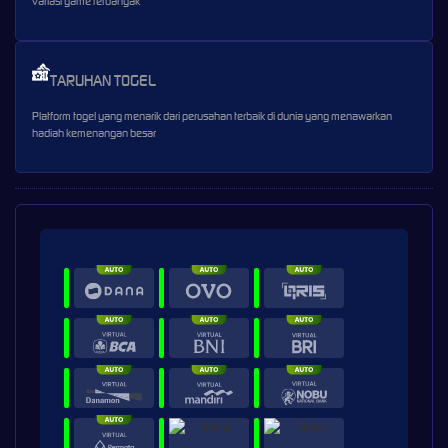
variasi game terbanyak
TARUHAN TOGEL
Platform togel yang menarik dari perusahan terbaik di dunia yang menawarkan
hadiah kemenangan besar