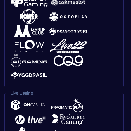
Live Casino