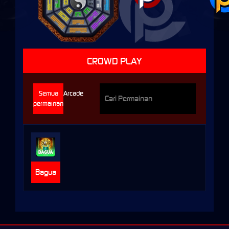
CROWD PLAY
Semua
Arcade
permainan
Bagua