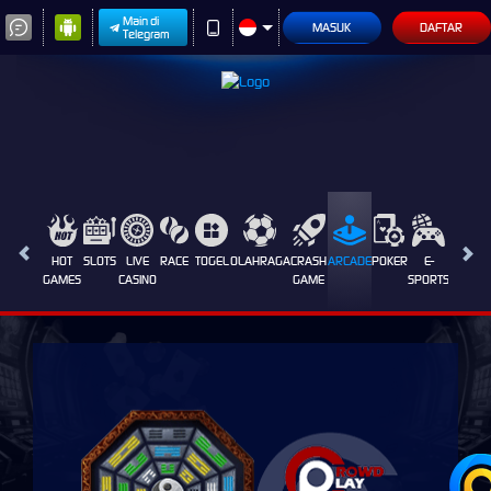
Main di
MASUK
DAFTAR
Telegram
HOT
SLOTS
LIVE
RACE
TOGEL
OLAHRAGA
CRASH
ARCADE
POKER
E-
SABUN
GAMES
CASINO
GAME
SPORTS
AYAM